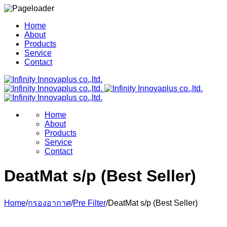
Home
About
Products
Service
Contact
Home
About
Products
Service
Contact
DeatMat s/p (Best Seller)
Home
/
กรองอากาศ
/
Pre Filter
/
DeatMat s/p (Best Seller)