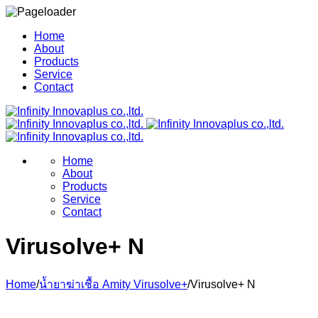
Home
About
Products
Service
Contact
Home
About
Products
Service
Contact
Virusolve+ N
Home
/
น้ำยาฆ่าเชื้อ Amity Virusolve+
/
Virusolve+ N