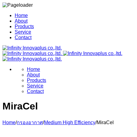
Home
About
Products
Service
Contact
Home
About
Products
Service
Contact
MiraCel
Home
/
กรองอากาศ
/
Medium High Efficiency
/
MiraCel